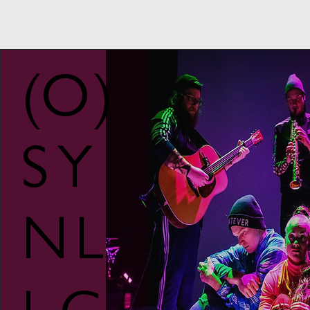
(
O
)
S
Y
N
L