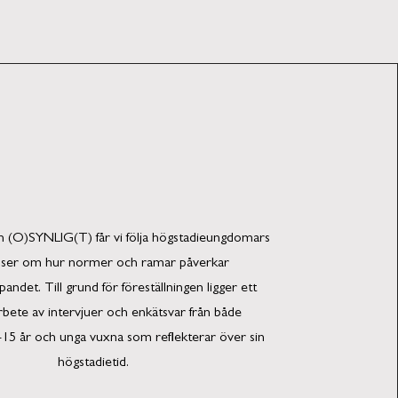
gen (O)SYNLIG(T) får vi följa högstadieungdomars
lser om hur normer och ramar påverkar
pandet. Till grund för föreställningen ligger ett
arbete av intervjuer och enkätsvar från både
5 år och unga vuxna som reflekterar över sin
högstadietid.​​