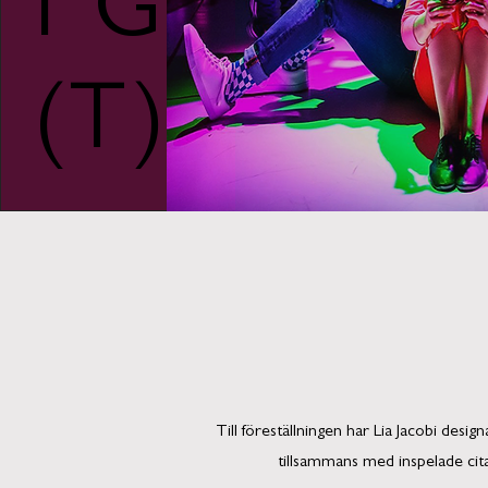
I
G
(
T)
Till föreställningen har Lia Jacobi desi
tillsammans med inspelade cit