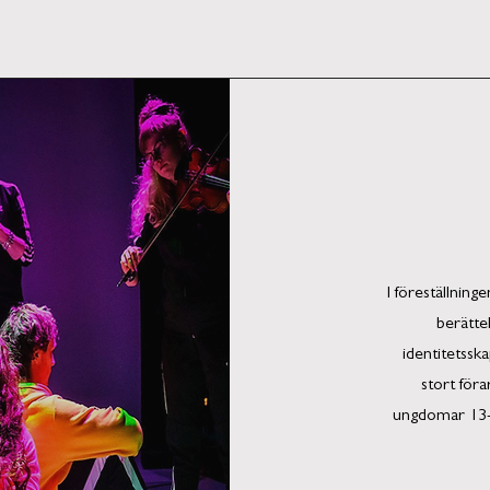
I föreställnin
berätte
identitetsska
stort för
ungdomar 13-1