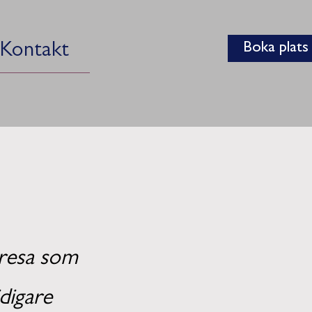
Boka plats
Kontakt
r resa som
idigare